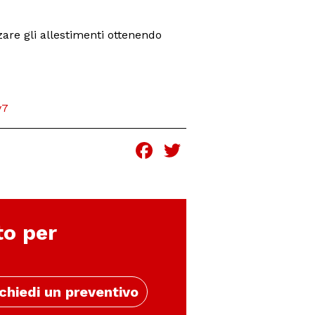
are gli allestimenti ottenendo
v7
Facebook
Twitter
to per
chiedi un preventivo