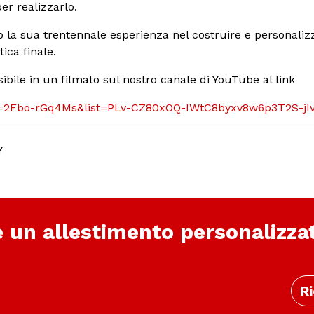
per realizzarlo.
o la sua trentennale esperienza nel costruire e personalizz
ica finale.
ibile in un filmato sul nostro canale di YouTube al link
v=2Fbo-rGq4Ms&list=PLv-CZ80xOQ-IWtC8byxv8w6p3T2S-jI
Y
e un allestimento personalizza
Ri