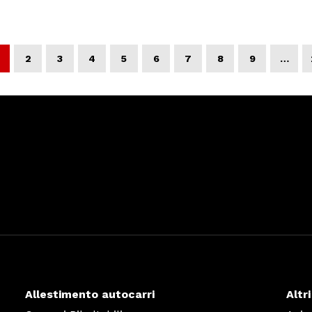
2
3
4
5
6
7
8
9
…
Allestimento autocarri
Altri