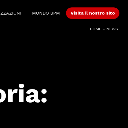
IZZAZIONI
MONDO BPM
Visita il nostro sito
HOME
-
NEWS
ria: