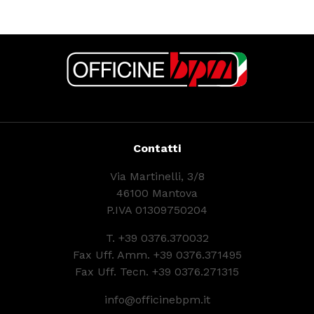
Contatti
Via Martinelli, 3/8
46100 Mantova
P.IVA 01309750204
T.
+39 0376.370032
Fax Uff. Amm. +39 0376.371495
Fax Uff. Tecn. +39 0376.271315
info@officinebpm.it