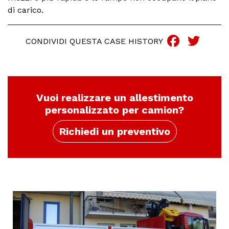
di carico.
Faceb
Twi
CONDIVIDI QUESTA CASE HISTORY
Vuoi realizzare un allestimento
personalizzato per camion?
Richiedi un preventivo