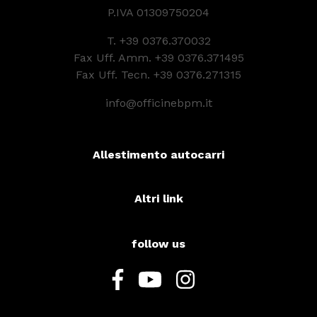
P.IVA 01309750204
T.
+39 0376.370032
Fax Uff. Amm. +39 0376.371495
Fax Uff. Tecn. +39 0376.271315
info@officinebpm.it
Allestimento autocarri
Altri link
follow us