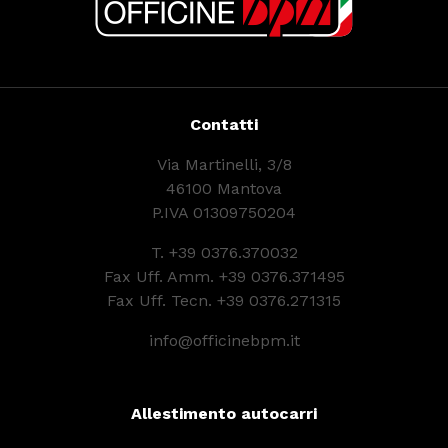
Contatti
Via Martinelli, 3/8
46100 Mantova
P.IVA 01309750204
T.
+39 0376.370032
Fax Uff. Amm. +39 0376.371495
Fax Uff. Tecn. +39 0376.271315
info@officinebpm.it
Allestimento autocarri