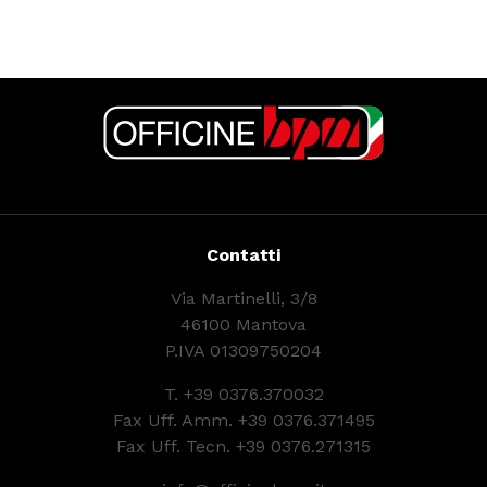
Contatti
Via Martinelli, 3/8
46100 Mantova
P.IVA 01309750204
T.
+39 0376.370032
Fax Uff. Amm. +39 0376.371495
Fax Uff. Tecn. +39 0376.271315