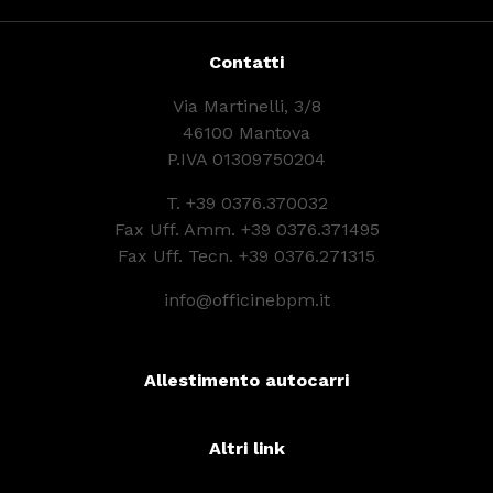
Contatti
Via Martinelli, 3/8
46100 Mantova
P.IVA 01309750204
T.
+39 0376.370032
Fax Uff. Amm. +39 0376.371495
Fax Uff. Tecn. +39 0376.271315
info@officinebpm.it
Allestimento autocarri
Altri link