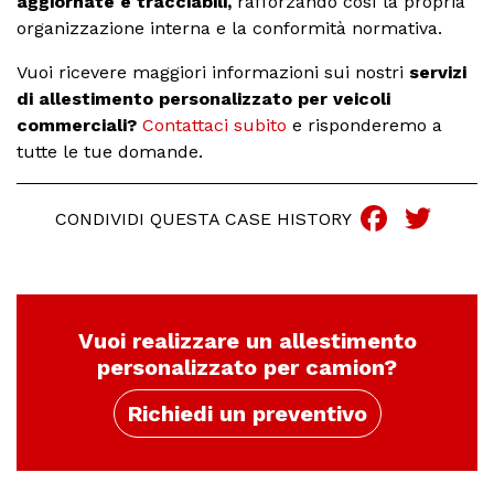
aggiornate e tracciabili,
rafforzando così la propria
organizzazione interna e la conformità normativa.
Vuoi ricevere maggiori informazioni sui
nostri
servizi
di allestimento personalizzato per veicoli
commerciali
?
Contattaci subito
e risponderemo a
tutte le tue domande.
Faceb
Twi
CONDIVIDI QUESTA CASE HISTORY
Vuoi realizzare un allestimento
personalizzato per camion?
Richiedi un preventivo