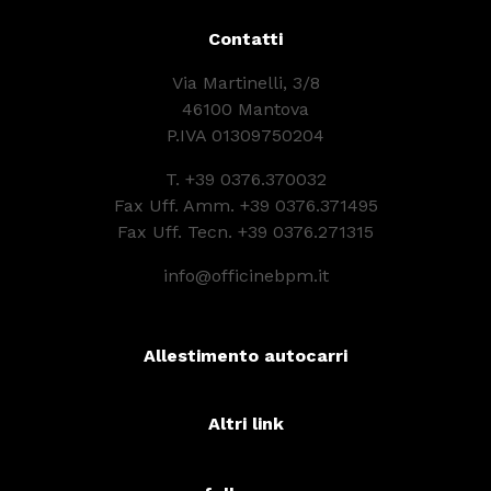
Contatti
Via Martinelli, 3/8
46100 Mantova
P.IVA 01309750204
T.
+39 0376.370032
Fax Uff. Amm. +39 0376.371495
Fax Uff. Tecn. +39 0376.271315
info@officinebpm.it
Allestimento autocarri
Altri link