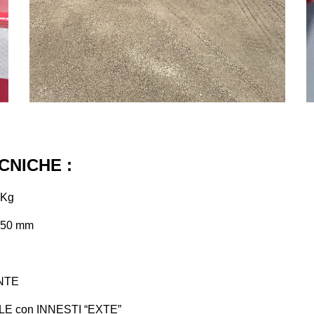
CNICHE :
Kg
50
mm
NTE
E con INNESTI “EXTE”