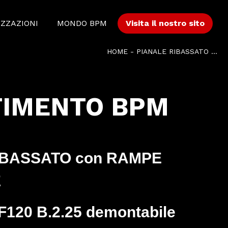
IZZAZIONI
MONDO BPM
Visita il nostro sito
HOME
-
PIANALE RIBASSATO CON RAMPE IDRAULICHE + GRU FASSI F120 B.2.25 DEMONTABILE SU IVECO AD350 X48 Y/PS
TIMENTO BPM
IBASSATO con RAMPE
E
F120 B.2.25 demontabile