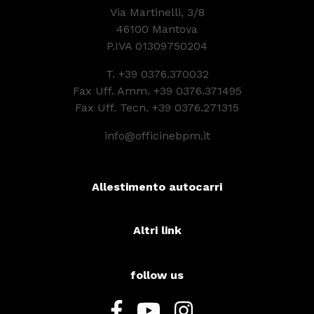
Via Martinelli, 3/8
46100 Mantova
P.IVA 01309750204
T.
+39 0376.370032
Fax Uff. Amm. +39 0376.371495
Fax Uff. Tecn. +39 0376.271315
info@officinebpm.it
Allestimento autocarri
Altri link
follow us