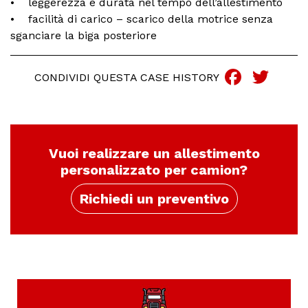
• leggerezza e durata nel tempo dell’allestimento
• facilità di carico – scarico della motrice senza
sganciare la biga posteriore
Faceb
Twi
CONDIVIDI QUESTA CASE HISTORY
Vuoi realizzare un allestimento
personalizzato per camion?
Richiedi un preventivo