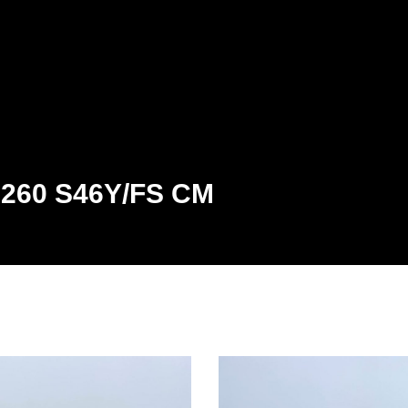
S260 S46Y/FS CM