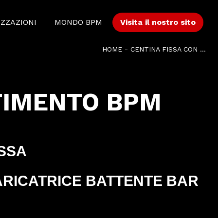
IZZAZIONI
MONDO BPM
Visita il nostro sito
HOME
-
CENTINA FISSA CON SPONDA CARICATRICE BATTENTE BAR BC 2500 SU IVECO AS260 S46Y/FS CM
TIMENTO BPM
ISSA
ARICATRICE BATTENTE BAR