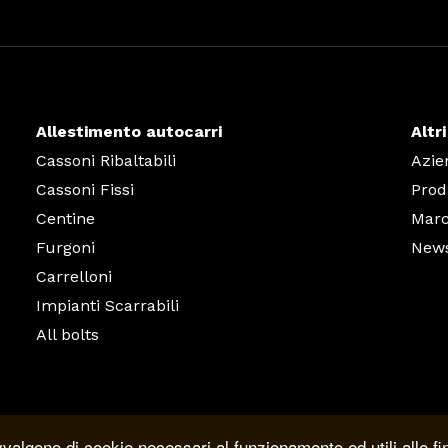
Allestimento autocarri
Altri
Cassoni Ribaltabili
Azie
Cassoni Fissi
Prod
Centine
March
Furgoni
New
Carrelloni
Impianti Scarrabili
All bolts
vvalgono di cookie necessari al funzionamento ed utili alle fina