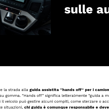
sulle a
 la strada alla
guida assistita “hands off” per i camio
su gomma. “Hands off” significa letteralmente “guida a man
il veicolo può gestire alcuni compiti, come sterzare o acc
te situazioni,
chi guida è comunque responsabile e deve 