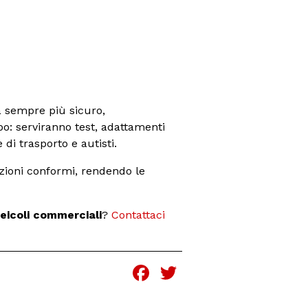
à sempre più sicuro,
po: serviranno test, adattamenti
di trasporto e autisti.
luzioni conformi, rendendo le
veicoli commerciali
?
Contattaci
Facebook
Twitter