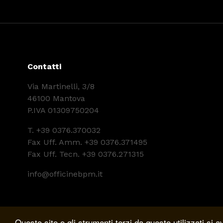
Contatti
Via Martinelli, 3/8
46100 Mantova
P.IVA 01309750204
T.
+39 0376.370032
Fax Uff. Amm. +39 0376.371495
Fax Uff. Tecn. +39 0376.271315
info@officinebpm.it
Questo sito o gli strumenti terzi da questo utilizzati si a