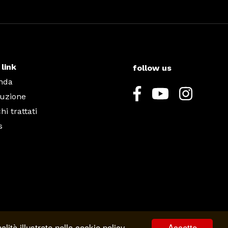
 link
follow us
nda
uzione
i trattati
s
Accetto
lità illustrate nella cookie policy.