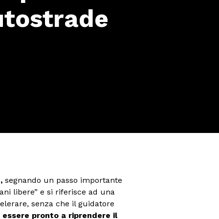
utostrade
n,
segnando un passo importante
i libere” e si riferisce ad una
elerare, senza che il guidatore
essere pronto a riprendere il