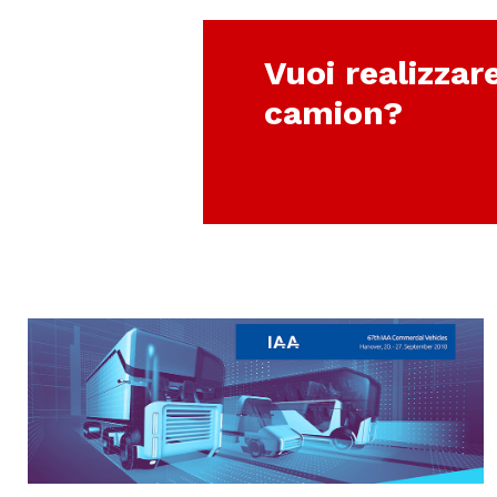
Vuoi realizzar
camion?