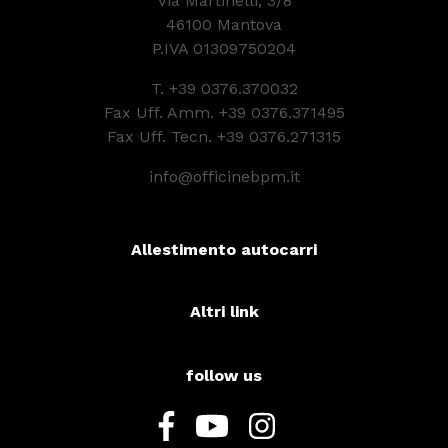
Via Martinelli, 3/8
46100 Mantova
P.IVA 01309750204
T.
+39 0376.370032
Fax Uff. Amm. +39 0376.371495
Fax Uff. Tecn. +39 0376.271315
info@officinebpm.it
Allestimento autocarri
Altri link
follow us