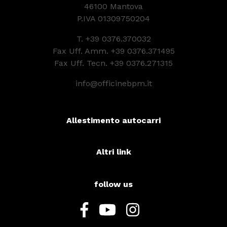
46100 Mantova
P.IVA 01309750204
T.
+39 0376.370032
Fax Uff. Amm. +39 0376.371495
Fax Uff. Tecn. +39 0376.271315
info@officinebpm.it
Allestimento autocarri
Altri link
follow us